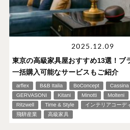
2025.12.09
東京の高級家具屋おすすめ13選！ブ
一括購入可能なサービスもご紹介
arflex
B&B Italia
BoConcept
Cassina
GERVASONI
Kitani
Minotti
Molteni
Ritzwell
Time & Style
インテリアコーデ
飛騨産業
高級家具