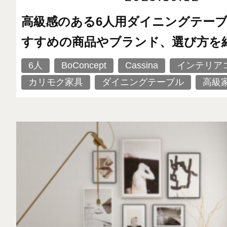
高級感のある6人用ダイニングテー
すすめの商品やブランド、選び方を
6人
BoConcept
Cassina
インテリア
カリモク家具
ダイニングテーブル
高級