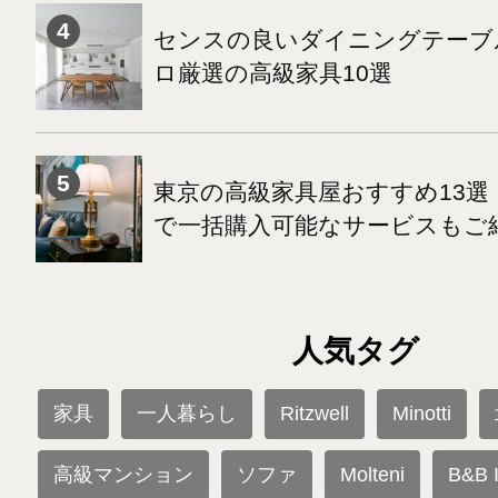
センスの良いダイニングテーブ
ロ厳選の高級家具10選
東京の高級家具屋おすすめ13選
で一括購入可能なサービスもご
人気タグ
家具
一人暮らし
Ritzwell
Minotti
高級マンション
ソファ
Molteni
B&B I