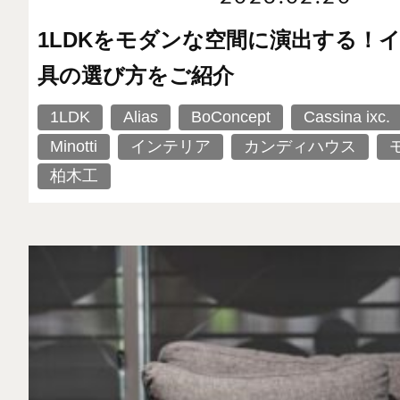
1LDKをモダンな空間に演出する！
具の選び方をご紹介
1LDK
Alias
BoConcept
Cassina ixc.
Minotti
インテリア
カンディハウス
柏木工