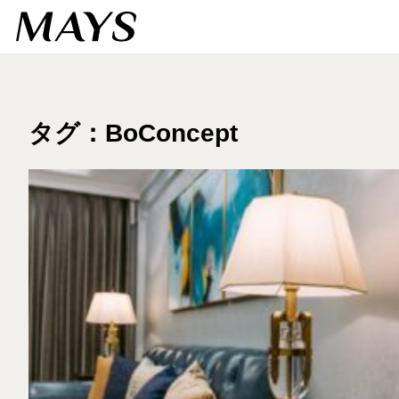
タグ：BoConcept