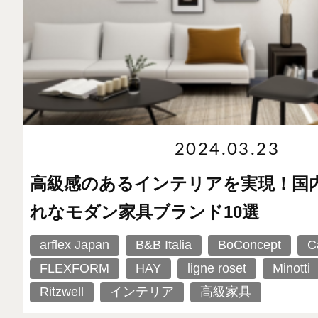
2024.03.23
高級感のあるインテリアを実現！国
れなモダン家具ブランド10選
arflex Japan
B&B Italia
BoConcept
C
FLEXFORM
HAY
ligne roset
Minotti
Ritzwell
インテリア
高級家具