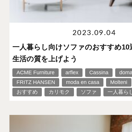
2023.09.04
一人暮らし向けソファのおすすめ10
生活の質を上げよう
ACME Furniture
arflex
Cassina
doma
FRITZ HANSEN
moda en casa
Molteni
おすすめ
カリモク
ソファ
一人暮ら