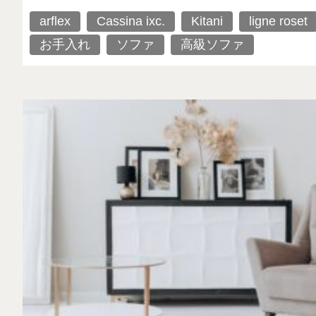
arflex
Cassina ixc.
Kitani
ligne roset
お手入れ
ソファ
高級ソファ