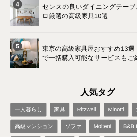
センスの良いダイニングテーブ
ロ厳選の高級家具10選
東京の高級家具屋おすすめ13選
で一括購入可能なサービスもご
人気タグ
一人暮らし
家具
Ritzwell
Minotti
高級マンション
ソファ
Molteni
B&B I