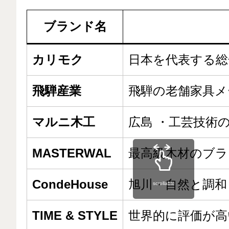
ブランド名
カリモク
日本を代表する総
飛騨産業
飛騨の老舗家具メ
マルニ木工
広島 ・工芸技術
MASTERWAL
最高級木材のブラ
CondeHouse
旭川・自然と調和
scrollable
TIME & STYLE
世界的に評価が高