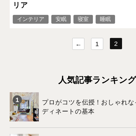
リア
インテリア
安眠
寝室
睡眠
2
←
1
人気記事ランキン
プロがコツを伝授！おしゃれな
ディネートの基本