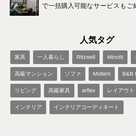
で一括購入可能なサービスもご
人気タグ
家具
一人暮らし
Ritzwell
Minotti
高級マンション
ソファ
Molteni
B&B I
リビング
高級家具
arflex
レイアウト
インテリア
インテリアコーディネート