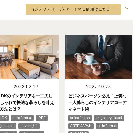
インテリアコーディネートのご依頼はこちら
2023.02.17
2022.10.23
LDKのインテリアを一工夫し
ビジネスパーソン必見！上質な
しゃれで快適な暮らしを叶え
一人暮らしのインテリアコーデ
方法とは？
ィネート術
LDK
estic formax
IDEE
arflex Japan
art gallery closet
igne roset
インテリア
ARTE JAPAN
estic formax