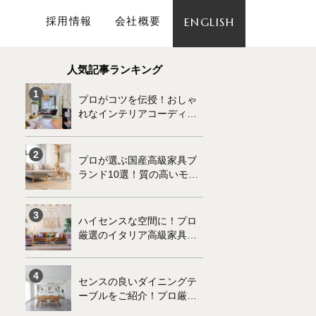
採用情報
会社概要
ENGLISH
人気記事ランキング
プロがコツを伝授！おしゃ
れなインテリアコーディネ
ートの基本
プロが選ぶ国産高級家具ブ
ランド10選！質の高いモノ
づくりが魅力です
ハイセンスな空間に！プロ
厳選のイタリア高級家具ブ
ランド10選
センスの良いダイニングテ
ーブルをご紹介！プロ厳選
の高級家具10選