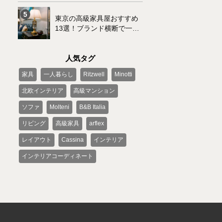
東京の高級家具屋おすすめ
13選！ブランド横断で一括
購入可能なサービスもご紹
介
人気タグ
家具
一人暮らし
Ritzwell
Minotti
北欧インテリア
高級マンション
ソファ
Molteni
B&B Italia
リビング
高級家具
arflex
レイアウト
Cassina
インテリア
インテリアコーディネート