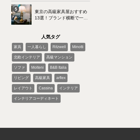
東京の高級家具屋おすすめ
13選！ブランド横断で一括
購入可能なサービスもご紹
介
人気タグ
家具
一人暮らし
Ritzwell
Minotti
北欧インテリア
高級マンション
ソファ
Molteni
B&B Italia
リビング
高級家具
arflex
レイアウト
Cassina
インテリア
インテリアコーディネート