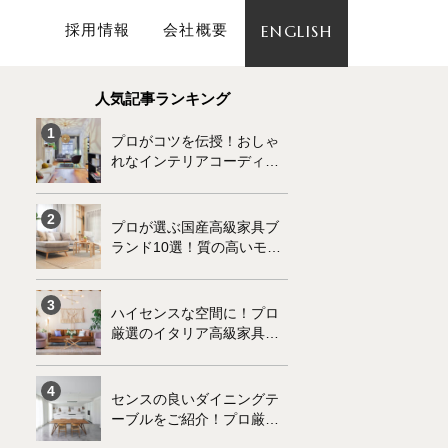
採用情報
会社概要
ENGLISH
人気記事ランキング
プロがコツを伝授！おしゃ
れなインテリアコーディネ
ートの基本
プロが選ぶ国産高級家具ブ
ランド10選！質の高いモノ
づくりが魅力です
ハイセンスな空間に！プロ
厳選のイタリア高級家具ブ
ランド10選
センスの良いダイニングテ
ーブルをご紹介！プロ厳選
の高級家具10選