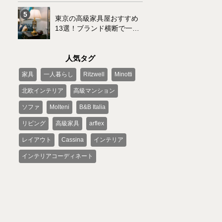
東京の高級家具屋おすすめ
13選！ブランド横断で一括
購入可能なサービスもご紹
介
人気タグ
家具
一人暮らし
Ritzwell
Minotti
北欧インテリア
高級マンション
ソファ
Molteni
B&B Italia
リビング
高級家具
arflex
レイアウト
Cassina
インテリア
インテリアコーディネート