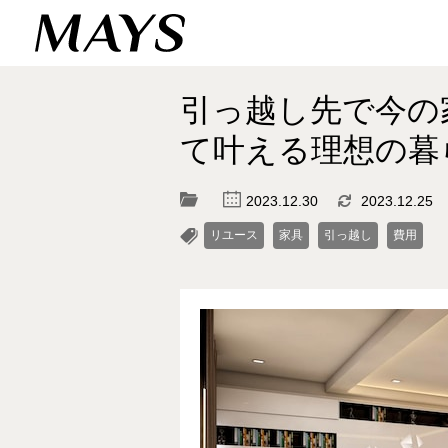
引っ越し先で今の
て叶える理想の暮
c
d
2023.12.30
2023.12.25
l
リユース
家具
引っ越し
費用