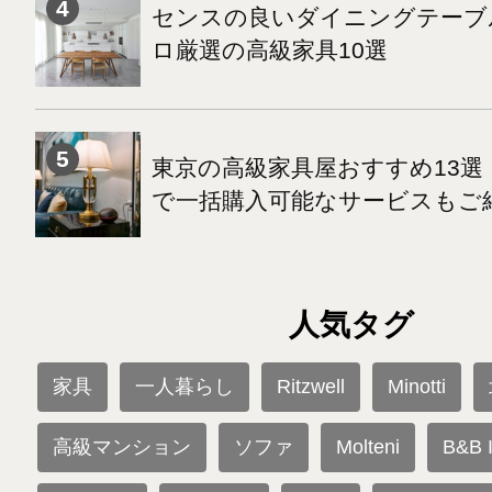
センスの良いダイニングテーブ
ロ厳選の高級家具10選
東京の高級家具屋おすすめ13選
で一括購入可能なサービスもご
人気タグ
家具
一人暮らし
Ritzwell
Minotti
高級マンション
ソファ
Molteni
B&B I