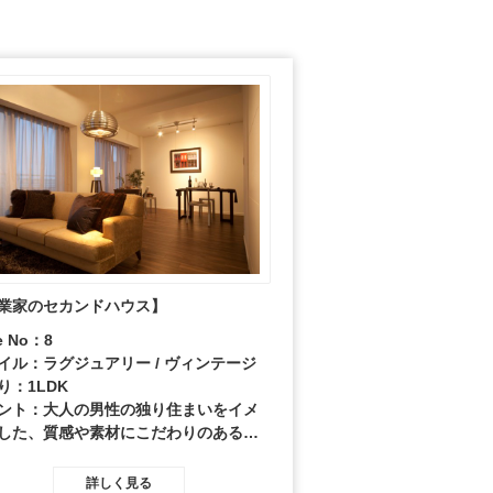
業家のセカンドハウス】
e No：8
イル：ラグジュアリー / ヴィンテージ
り：1LDK
ント：大人の男性の独り住まいをイメ
した、質感や素材にこだわりのある家
ダンディズムを感じさせる趣味や嗜好
物で表現しています。
詳しく見る