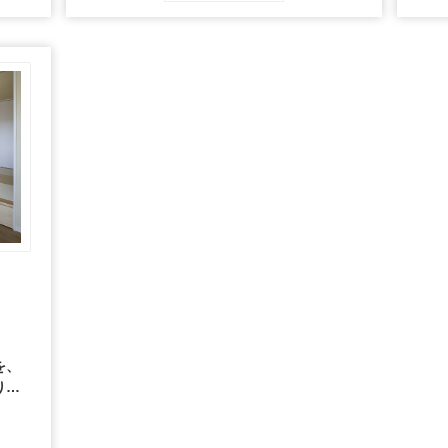
の絵画をモチーフにしています。
を、
を、
りを
ーチ
つな