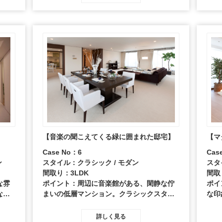
た、ミックステイストのインテリアです。
】
【音楽の聞こえてくる緑に囲まれた邸宅】
【マ
Case No：6
Cas
ン
スタイル：クラシック / モダン
スタ
間取り：3LDK
間取
な雰
ポイント：周辺に音楽館がある、閑静な佇
ポイ
な素
まいの低層マンション。クラシックスタイ
な印
をイ
ルの家具とシンプルモダンなものを組み合
した
わせた、エレガントなインテリア。
のク
詳しく見る