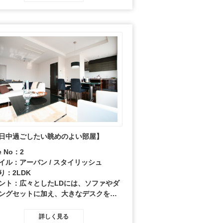
テーブルセッティングはパーティーの
をイメージしたディスプレイをしてい
。
日中過ごしたい眺めのよい部屋】
e No：2
イル：アーバン / スタイリッシュ
り：2LDK
ント：広々としたLDには、ソファやダ
ングセットに加え、大きなデスクを配
DENのようなゾーンもつくりました。
ーマンションの大きな窓からの眺め
詳しく見る