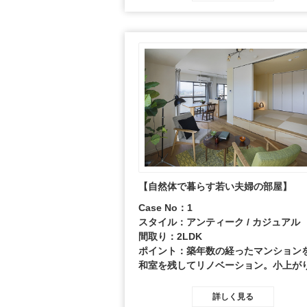
したインテリアを提案。
【自然体で暮らす若い夫婦の部屋】
Case No：1
スタイル：アンティーク / カジュアル
間取り：2LDK
ポイント：築年数の経ったマンション
和室を残してリノベーション。小上が
活かした団欒のスペースには、イージ
ェアを二脚。キッチンカウンターから
詳しく見る