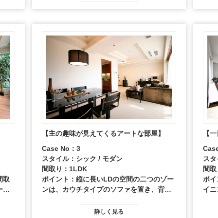
グの
準備
ます
】
【主の趣味が見えてくるアートな部屋】
【一
Case No：3
Cas
スタイル：シック / モダン
スタ
間取り：1LDK
間取
間取
ポイント：縦に長いLDの空間の二つのゾー
ポイ
ーシ
ンは、カウチタイプのソファを置き、背で
イニ
性的
遮らないようにレイアウト。パープルのラ
し、
ラス
グは、テーブルの上の画集と同じ、ロスコ
タワ
詳しく見る