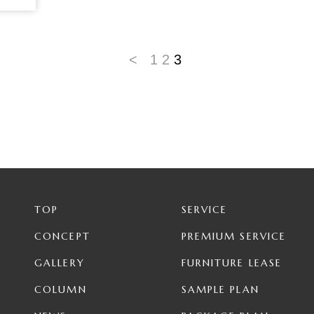
ンテ
わい
<
1
2
3
TOP
SERVICE
CONCEPT
PREMIUM SERVICE
GALLERY
FURNITURE LEASE
COLUMN
SAMPLE PLAN