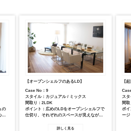
【オープンシェルフのあるLD】
【起
Case No：9
Cas
スタイル：カジュアル / ミックス
スタ
間取り：2LDK
間取
ュの
ポイント：広めのLDをオープンシェルフで
ポイ
心と
仕切り、それぞれのスペースが見えながら
ージ
トに
も二つの部屋のように分けられた空間の提
具。
プレ
案。 色使いや照明器具に遊びを取り入れ
を小
詳しく見る