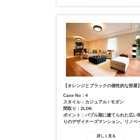
【オレンジとブラックの個性的な部屋
Case No：4
スタイル：カジュアル / モダン
間取り：2LDK
ポイント：バブル期に建てられた広い
りのデザイナーズマンション。リノベ
ョンして生まれかわった室内には、個
な外観に合わせ、同時代的な要素をプ
詳しく見る