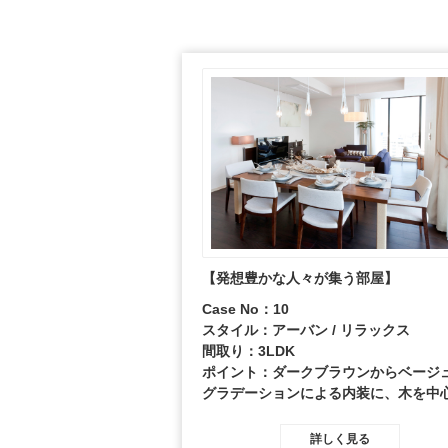
【発想豊かな人々が集う部屋】
Case No：10
スタイル：アーバン / リラックス
間取り：3LDK
ポイント：ダークブラウンからベージ
グラデーションによる内装に、木を中
した上質なインテリアのコーディネー
成熟されたセンスを感じさせるディス
詳しく見る