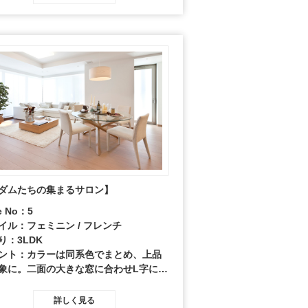
ダムたちの集まるサロン】
e No：5
イル：フェミニン / フレンチ
り：3LDK
ント：カラーは同系色でまとめ、上品
象に。二面の大きな窓に合わせL字に配
ソファには、アクセサリーとして大小
ッションで華やかさを演出。ダイニン
詳しく見る