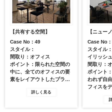
【共有する空間】
【ニュー
Case No：49
Case No：
スタイル：
スタイル：
間取り：オフィス
イリッシ
ポイント：限られた空間の
間取り：
中に、全てのオフィスの要
ポイント
素をレイアウトしたプラ
われず自
ン。落ち着いた色合いに、
フィスを
詳しく見る
抜け間のあるシェルフを配
ランスを
置する事で、一体感のある
プなグリ
空間に。
置して、